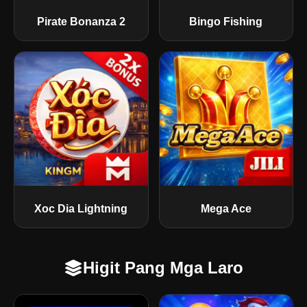
Pirate Bonanza 2
Bingo Fishing
Xoc Dia Lightning
Mega Ace
Higit Pang Mga Laro