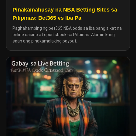
Pinakamahusay na NBA Betting Sites sa
Pilipinas: Bet365 vs Iba Pa
Paghahambing ng bet365 NBA odds sa iba pang sikat na
online casino at sportsbook sa Pilipinas. Alamin kung
saan ang pinakamalaking payout.