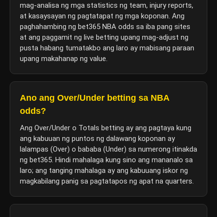
mag-analisa ng mga statistics ng team, injury reports,
at kasaysayan ng pagtatapat ng mga koponan. Ang
paghahambing ng bet365 NBA odds sa iba pang sites
at ang paggamit ng live betting upang mag-adjust ng
pusta habang tumatakbo ang laro ay mabisang paraan
upang makahanap ng value.
Ano ang Over/Under betting sa NBA
odds?
Ang Over/Under o Totals betting ay ang pagtaya kung
ang kabuuan ng puntos ng dalawang koponan ay
lalampas (Over) o bababa (Under) sa numerong itinakda
ng bet365. Hindi mahalaga kung sino ang mananalo sa
laro; ang tanging mahalaga ay ang kabuuang iskor ng
magkabilang panig sa pagtatapos ng apat na quarters.