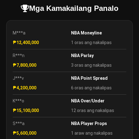
Mga Kamakailang Panalo
M***a
NBA Moneyline
₱12,400,000
1 oras ang nakalipas
R***n
NBA Parlay
₱7,800,000
3 oras ang nakalipas
J***v
NBA Point Spread
₱4,200,000
6 oras ang nakalipas
K***o
NBA Over/Under
₱15,100,000
12 oras ang nakalipas
S***a
NBA Player Props
₱5,600,000
1 araw ang nakalipas