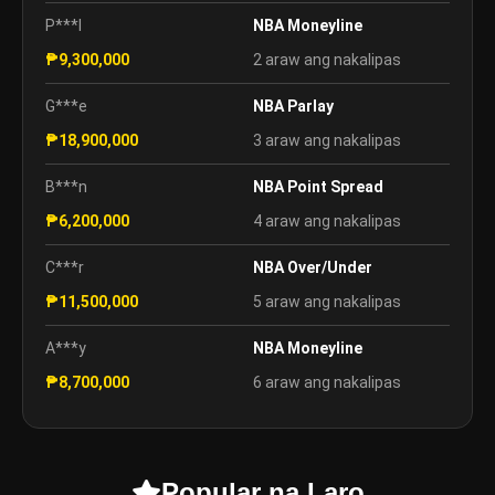
P***l
NBA Moneyline
₱9,300,000
2 araw ang nakalipas
G***e
NBA Parlay
₱18,900,000
3 araw ang nakalipas
B***n
NBA Point Spread
₱6,200,000
4 araw ang nakalipas
C***r
NBA Over/Under
₱11,500,000
5 araw ang nakalipas
A***y
NBA Moneyline
₱8,700,000
6 araw ang nakalipas
Popular na Laro