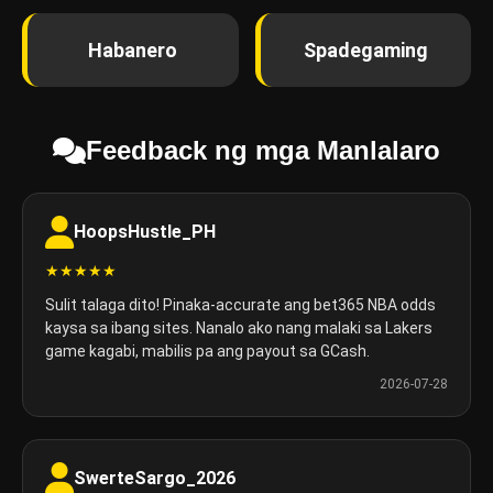
Habanero
Spadegaming
Feedback ng mga Manlalaro
HoopsHustle_PH
★★★★★
Sulit talaga dito! Pinaka-accurate ang bet365 NBA odds
kaysa sa ibang sites. Nanalo ako nang malaki sa Lakers
game kagabi, mabilis pa ang payout sa GCash.
2026-07-28
SwerteSargo_2026