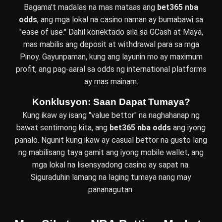
Bagama't madalas na mas mataas ang
bet365 nba
odds
, ang mga lokal na casino naman ay bumabawi sa
"ease of use." Dahil konektado sila sa GCash at Maya,
mas mabilis ang deposit at withdrawal para sa mga
Pinoy. Gayunpaman, kung ang layunin mo ay maximum
profit, ang pag-aaral sa odds ng international platforms
ay mas mainam.
Konklusyon: Saan Dapat Tumaya?
Kung ikaw ay isang "value bettor" na naghahanap ng
bawat sentimong kita, ang
bet365 nba odds
ang iyong
panalo. Ngunit kung ikaw ay casual bettor na gusto lang
ng mabilisang taya gamit ang iyong mobile wallet, ang
mga lokal na lisensyadong casino ay sapat na.
Siguraduhin lamang na laging tumaya nang may
pananagutan.