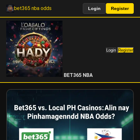
bet365 nba odds
Login
Register
Login
Register
BET365 NBA