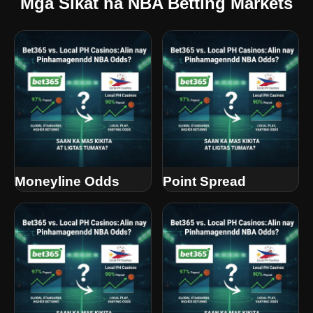
Mga Sikat na NBA Betting Markets
Moneyline Odds
Point Spread