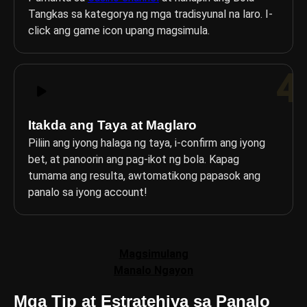
Tangkas sa kategorya ng mga tradisyunal na laro. I-
click ang game icon upang magsimula.
4
Itakda ang Taya at Maglaro
Piliin ang iyong halaga ng taya, i-confirm ang iyong
bet, at panoorin ang pag-ikot ng bola. Kapag
tumama ang resulta, awtomatikong papasok ang
panalo sa iyong account!
Magsimulang
Manalo Ngayon
Mga Tip at Estratehiya sa Panalo