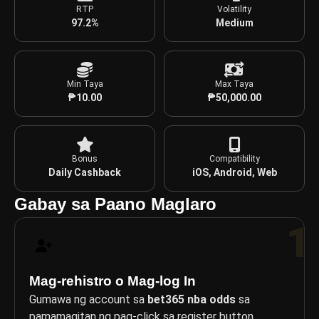
RTP
Volatility
97.2%
Medium
Min Taya
Max Taya
₱10.00
₱50,000.00
Bonus
Compatibility
Daily Cashback
iOS, Android, Web
Gabay sa Paano Maglaro
1
Mag-rehistro o Mag-log In
Gumawa ng account sa
bet365 nba odds
sa
pamamagitan ng pag-click sa register button.