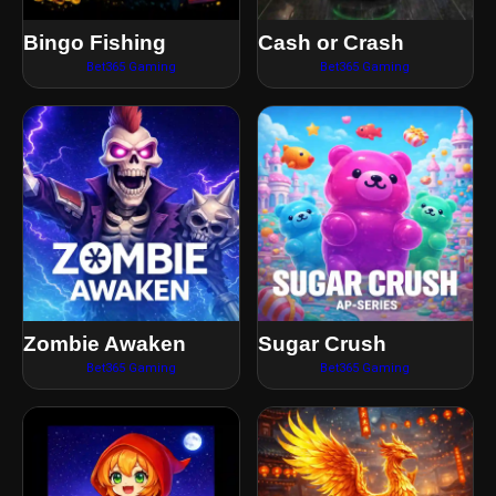
Bingo Fishing
Cash or Crash
Bet365 Gaming
Bet365 Gaming
Zombie Awaken
Sugar Crush
Bet365 Gaming
Bet365 Gaming