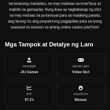
beteranong manlalaro, na may malinaw na interface at
mabilis na gameplay. Kung ikaw ay naghahanap ng slot
na may mataas na potensyal para sa malaking panalo,
ang larong ito ang perpektong pagpipilian para sa iyong
susunod na session sa aming online casino platform.
Mga Tampok at Detalye ng Laro
PROVIDER
URI NG LARO
JILI Games
Video Slot
RTP
VOLATILITY
97.2%
Mataas