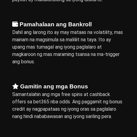
Pamahalaan ang Bankroll
Dahil ang larong ito ay may mataas na volatility, mas
mainam na magsimula sa maliliit na taya. Ito ay
upang mas tumagal ang iyong paglalaro at
magkaroon ng mas maraming tsansa na ma-trigger
ang bonus.
Gamitin ang mga Bonus
Samantalahin ang mga free spins at cashback
offers sa bet365 nba odds. Ang paggamit ng bonus
credit ay nagpapataas ng iyong oras sa paglalaro
nang hindi nababawasan ang iyong sariling pera.