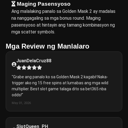
Maging Pasensyoso
Ang malalaking panalo sa Golden Mask 2 ay madalas
na nanggagaling sa mga bonus round. Maging
pasensyoso at hintayin ang tamang kombinasyon ng
mga scatter symbols.
Mga Review ng Manlalaro
JuanDelaCruz88
"Grabe ang panalo ko sa Golden Mask 2 kagabi! Naka-
trigger ako ng 15 free spins at lumabas ang mga wild
multiplier. Best slot game talaga dito sa bet365 nba
odds!"
May 01, 2026
SlotQueen_PH