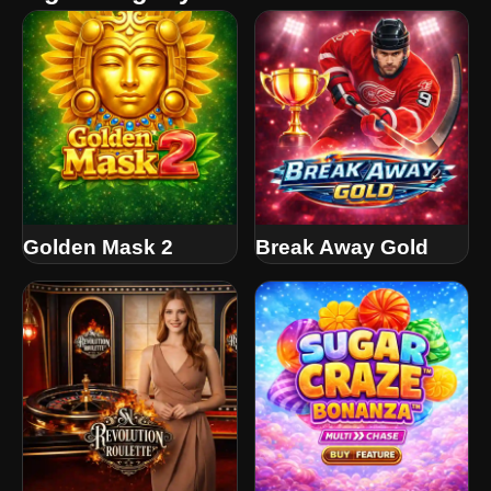
Golden Mask 2
Break Away Gold