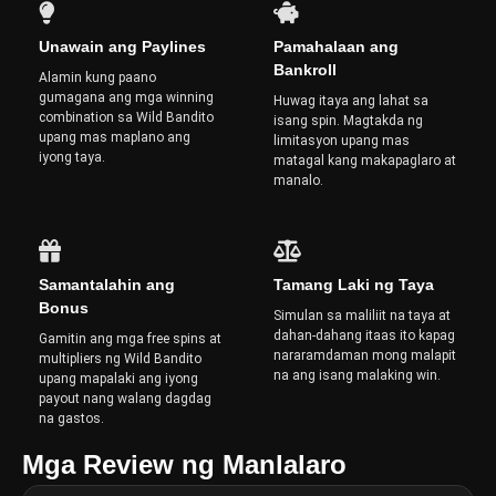
Unawain ang Paylines
Pamahalaan ang
Bankroll
Alamin kung paano
gumagana ang mga winning
Huwag itaya ang lahat sa
combination sa Wild Bandito
isang spin. Magtakda ng
upang mas maplano ang
limitasyon upang mas
iyong taya.
matagal kang makapaglaro at
manalo.
Samantalahin ang
Tamang Laki ng Taya
Bonus
Simulan sa maliliit na taya at
dahan-dahang itaas ito kapag
Gamitin ang mga free spins at
nararamdaman mong malapit
multipliers ng Wild Bandito
na ang isang malaking win.
upang mapalaki ang iyong
payout nang walang dagdag
na gastos.
Mga Review ng Manlalaro