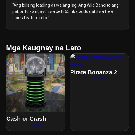
"Ang bilis ng loading at walang lag. Ang Wild Bandito ang
paborito ko ngayon sa bet365 nba odds dahil sa free
spins feature nito."
Mga Kaugnay na Laro
Pirate Bonanza 2
PG Soft
Cash or Crash
PG Soft