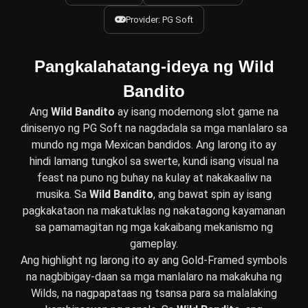
Provider: PG Soft
Pangkalahatang-ideya ng Wild
Bandito
Ang
Wild Bandito
ay isang modernong slot game na
dinisenyo ng PG Soft na nagdadala sa mga manlalaro sa
mundo ng mga Mexican bandidos. Ang larong ito ay
hindi lamang tungkol sa swerte, kundi isang visual na
feast na puno ng buhay na kulay at nakakaaliw na
musika. Sa
Wild Bandito
, ang bawat spin ay isang
pagkakataon na makatuklas ng nakatagong kayamanan
sa pamamagitan ng mga kakaibang mekanismo ng
gameplay.
Ang highlight ng larong ito ay ang Gold-Framed symbols
na nagbibigay-daan sa mga manlalaro na makakuha ng
Wilds, na nagpapataas ng tsansa para sa malalaking