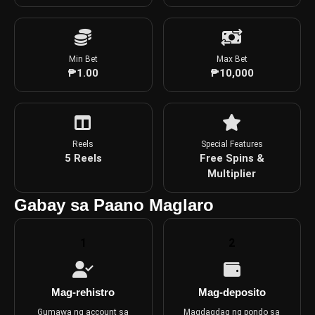
Min Bet
Max Bet
₱1.00
₱10,000
Reels
Special Features
5 Reels
Free Spins &
Multiplier
Gabay sa Paano Maglaro
1
2
Mag-rehistro
Mag-deposito
Gumawa ng account sa
Magdagdag ng pondo sa