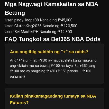
Mga Nagwagi Kamakailan sa NBA
Betting
User: pinoyHoops88
Nanalo ng ₱45,000
User: ClutchKing2026
Nanalo ng ₱120,500
User: BetMasterPH
Nanalo ng ₱12,300
FAQ Tungkol sa Bet365 NBA Odds
Ano ang ibig sabihin ng "+" sa odds?
Ang "+" sign (hal. +350) ay nagpapakita kung magkano
ang kikitain mo sa bawat ₱100 na taya. Sa +350, ang
₱100 mo ay magiging ₱450 (₱350 panalo + ₱100
puhunan).
Kailan pinakamagandang tumaya sa NBA
Futures?