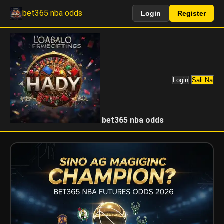
bet365 nba odds
Login
Register
Login
Sali Na
bet365 nba odds