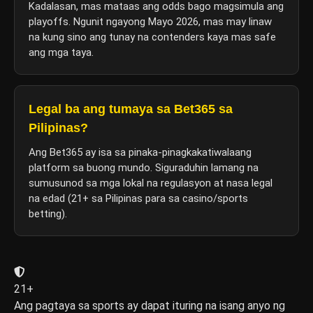
Kadalasan, mas mataas ang odds bago magsimula ang
playoffs. Ngunit ngayong Mayo 2026, mas may linaw
na kung sino ang tunay na contenders kaya mas safe
ang mga taya.
Legal ba ang tumaya sa Bet365 sa
Pilipinas?
Ang Bet365 ay isa sa pinaka-pinagkakatiwalaang
platform sa buong mundo. Siguraduhin lamang na
sumusunod sa mga lokal na regulasyon at nasa legal
na edad (21+ sa Pilipinas para sa casino/sports
betting).
21+
Ang pagtaya sa sports ay dapat ituring na isang anyo ng