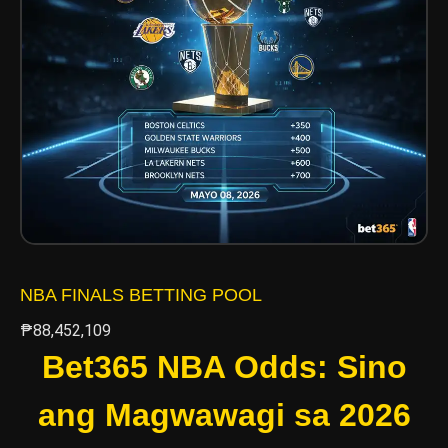
NBA FINALS BETTING POOL
₱88,452,109
Bet365 NBA Odds: Sino
ang Magwawagi sa 2026