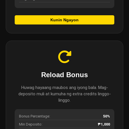
Kunin Ngayon
Reload Bonus
Huwag hayaang maubos ang iyong bala. Mag-
deposito muli at kumuha ng extra credits linggo-
linggo.
Bonus Percentage:
50%
Min Deposito:
₱1,000