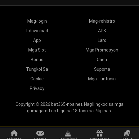
Mag-login
Mag-rehistro
I-download
APK
App
Laro
Mga Slot
Mga Promosyon
Bonus
Cash
Tungkol Sa
Suporta
Cookie
Mga Tuntunin
Privacy
Copyright © 2026 bet365-nba.net. Naglilingkod sa mga
gumagamit na higit sa 18 taon sa Pilipinas.