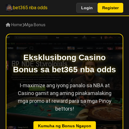
bet365 nba odds
Login
Register
Home
Mga Bonus
Eksklusibong Casino
Bonus sa bet365 nba odds
I-maximize ang iyong panalo sa NBA at
Casino gamit ang aming pinakamalaking
mga promo at reward para sa mga Pinoy
bettors!
Kumuha ng Bonus Ngayon