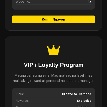
Wagering:
1x
Kunin Ngayon
VIP / Loyalty Program
Maging bahagi ng elite! Mas mataas na level, mas
malalaking reward at personal na account manager.
Tiers:
Bronze to Diamond
Rewards:
Exclusive