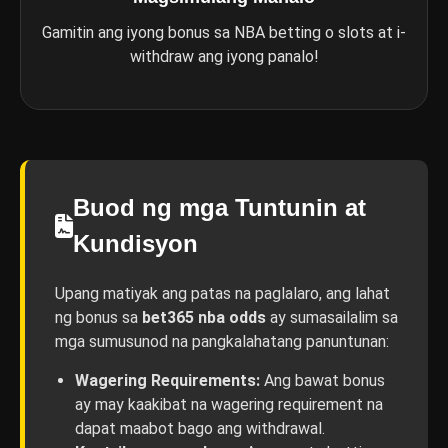
Gamitin ang iyong bonus sa NBA betting o slots at i-
withdraw ang iyong panalo!
Buod ng mga Tuntunin at
Kundisyon
Upang matiyak ang patas na paglalaro, ang lahat
ng bonus sa
bet365 nba odds
ay sumasailalim sa
mga sumusunod na pangkalahatang panuntunan:
Wagering Requirements:
Ang bawat bonus
ay may kaakibat na wagering requirement na
dapat maabot bago ang withdrawal.