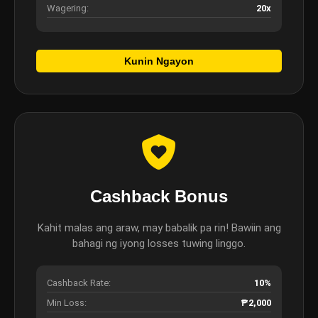
Wagering:
20x
Kunin Ngayon
Cashback Bonus
Kahit malas ang araw, may babalik pa rin! Bawiin ang
bahagi ng iyong losses tuwing linggo.
Cashback Rate:
10%
Min Loss:
₱2,000