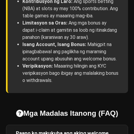
Kontribusyon ng Laro:
Ang sports betting
(NBA) at slots ay may 100% contribution. Ang
table games ay maaaring mag-iba.
Limitasyon sa Oras:
Ang mga bonus ay
dapat i-claim at gamitin sa loob ng itinakdang
panahon (karaniwan ay 30 araw).
Isang Account, Isang Bonus:
Mahigpit na
ipinagbabawal ang paglikha ng maraming
account upang abusuhin ang welcome bonus.
Veripikasyon:
Maaaring hilingin ang KYC
veripikasyon bago ibigay ang malalaking bonus
o withdrawals.
Mga Madalas Itanong (FAQ)
Paano ko makukuha ang aking welcome