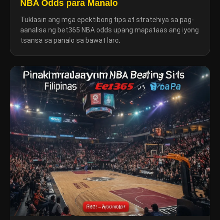
NBA Odds para Manalo
Tuklasin ang mga epektibong tips at stratehiya sa pag-
aanalisa ng bet365 NBA odds upang mapataas ang iyong
tsansa sa panalo sa bawat laro.