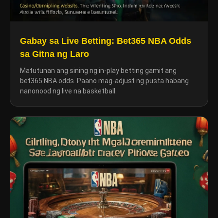
Gabay sa Live Betting: Bet365 NBA Odds
sa Gitna ng Laro
Matutunan ang sining ng in-play betting gamit ang
bet365 NBA odds. Paano mag-adjust ng pusta habang
nanonood ng live na basketball.