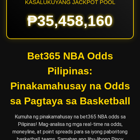
KASALUKUYANG JACKPOT POOL
₱35,458,160
Bet365 NBA Odds
Pilipinas:
Pinakamahusay na Odds
sa Pagtaya sa Basketball
Kumuha ng pinakamahusay na bet365 NBA odds sa
Pilipinas! Mag-analisa ng mga real-time na odds,
moneyline, at point spreads para sa iyong paboritong
basketball teams. Samahan ang libu-libong Pinoy