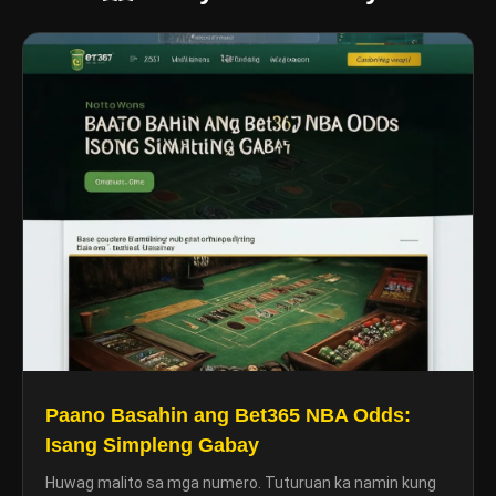
Paano Basahin ang Bet365 NBA Odds:
Isang Simpleng Gabay
Huwag malito sa mga numero. Tuturuan ka namin kung