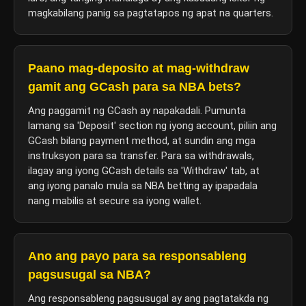
mag-analisa ng mga statistics ng team, injury reports,
at kasaysayan ng pagtatapat ng mga koponan. Ang
paghahambing ng bet365 NBA odds sa iba pang sites
at ang paggamit ng live betting upang mag-adjust ng
pusta habang tumatakbo ang laro ay mabisang paraan
upang makahanap ng value.
Ano ang Over/Under betting sa NBA
odds?
Ang Over/Under o Totals betting ay ang pagtaya kung
ang kabuuan ng puntos ng dalawang koponan ay
lalampas (Over) o bababa (Under) sa numerong itinakda
ng bet365. Hindi mahalaga kung sino ang mananalo sa
laro; ang tanging mahalaga ay ang kabuuang iskor ng
magkabilang panig sa pagtatapos ng apat na quarters.