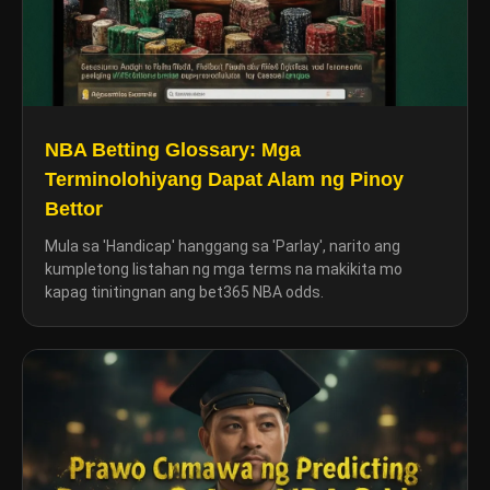
NBA Betting Glossary: Mga
Terminolohiyang Dapat Alam ng Pinoy
Bettor
Mula sa 'Handicap' hanggang sa 'Parlay', narito ang
kumpletong listahan ng mga terms na makikita mo
kapag tinitingnan ang bet365 NBA odds.