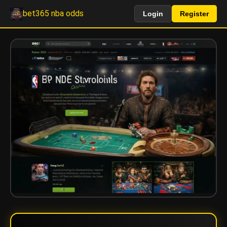
bet365 nba odds
Login
Register