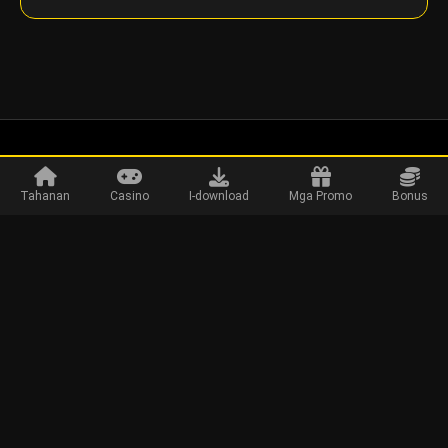
pagtaya sa NBA ay nananatiling isang anyo ng libangan
at hindi nagiging problema.
Tahanan
Casino
I-download
Mga Promo
Bonus
Ang aming platform ay gumagamit ng 256-bit SSL
encryption para sa iyong seguridad. Kami ay nakatuon
sa
responsableng pagsusugal
. Ang lahat ng
gumagamit ay dapat may edad na
18 taon pataas
.
Tulong para sa Pag-iwas sa Pagkagumon sa
Pagsusugal