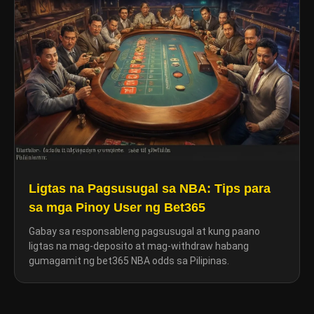
Ligtas na Pagsusugal sa NBA: Tips para
sa mga Pinoy User ng Bet365
Gabay sa responsableng pagsusugal at kung paano
ligtas na mag-deposito at mag-withdraw habang
gumagamit ng bet365 NBA odds sa Pilipinas.