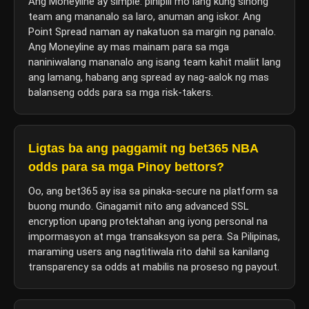
Paano basahin ang point spread sa bet365
NBA odds?
Ang point spread ay isang handicap kung saan ang
paboritong team ay kailangang manalo ng higit pa sa
takdang puntos, habang ang underdog naman ay
maaaring matalo ngunit hindi lalampas sa spread.
Halimbawa, kung ang spread ay -5.5, ang paborito ay
dapat manalo ng 6 na puntos o higit pa para manalo
ang iyong pusta sa bet365.
Ano ang pagkakaiba ng Moneyline at Point
Spread sa NBA betting?
Ang Moneyline ay simple: pinipili mo lang kung sinong
team ang mananalo sa laro, anuman ang iskor. Ang
Point Spread naman ay nakatuon sa margin ng panalo.
Ang Moneyline ay mas mainam para sa mga
naniniwalang mananalo ang isang team kahit maliit lang