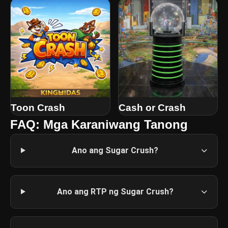
Toon Crash
Cash or Crash
FAQ: Mga Karaniwang Tanong
Ano ang Sugar Crush?
Ano ang RTP ng Sugar Crush?