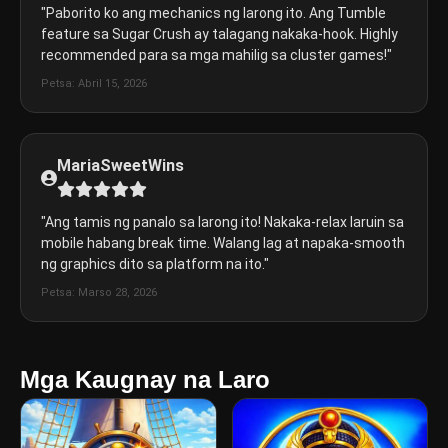
"Paborito ko ang mechanics ng larong ito. Ang Tumble
feature sa Sugar Crush ay talagang nakaka-hook. Highly
recommended para sa mga mahilig sa cluster games!"
Petsa: Abril 15, 2026
MariaSweetWins
"Ang tamis ng panalo sa larong ito! Nakaka-relax laruin sa
mobile habang break time. Walang lag at napaka-smooth
ng graphics dito sa platform na ito."
Petsa: Marso 28, 2026
Mga Kaugnay na Laro