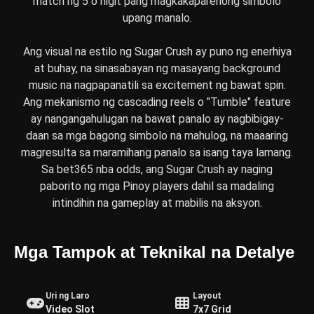
match ng 5 o higit pang magkakaparehong simbolo
upang manalo.
Ang visual na estilo ng Sugar Crush ay puno ng enerhiya
at buhay, na sinasabayan ng masayang background
music na nagpapanatili sa excitement ng bawat spin.
Ang mekanismo ng cascading reels o "Tumble" feature
ay nangangahulugan na bawat panalo ay nagbibigay-
daan sa mga bagong simbolo na mahulog, na maaaring
magresulta sa maramihang panalo sa isang taya lamang.
Sa bet365 nba odds, ang Sugar Crush ay naging
paborito ng mga Pinoy players dahil sa madaling
intindihin na gameplay at mabilis na aksyon.
Mga Tampok at Teknikal na Detalye
Uri ng Laro
Layout
Video Slot
7x7 Grid