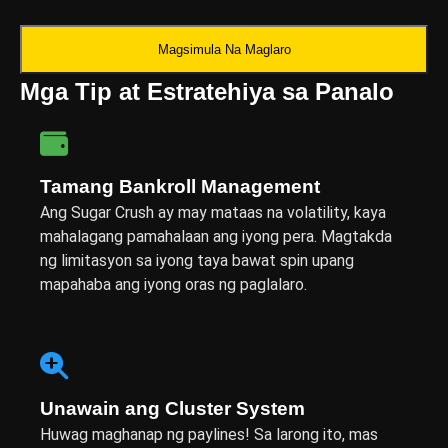
Magsimula Na Maglaro
Mga Tip at Estratehiya sa Panalo
Tamang Bankroll Management
Ang Sugar Crush ay may mataas na volatility, kaya
mahalagang pamahalaan ang iyong pera. Magtakda
ng limitasyon sa iyong taya bawat spin upang
mapahaba ang iyong oras ng paglalaro.
Unawain ang Cluster System
Huwag maghanap ng paylines! Sa larong ito, mas