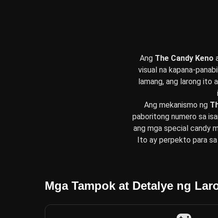
Ang
The Candy Keno
a
visual na kapana-panab
lamang, ang larong ito 
Ang mekanismo ng
T
paboritong numero sa isa
ang mga special candy mu
Ito ay perpekto para s
Mga Tampok at Detalye ng Lar