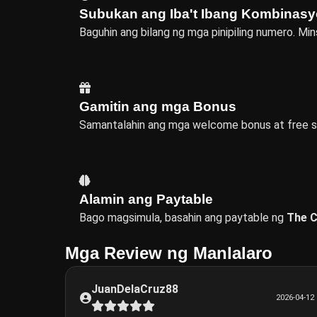
Subukan ang Iba't Ibang Kombinas
Baguhin ang bilang ng mga pinipiling numero. Min
Gamitin ang mga Bonus
Samantalahin ang mga welcome bonus at free s
Alamin ang Paytable
Bago magsimula, basahin ang paytable ng
The 
Mga Review ng Manlalaro
JuanDelaCruz88
2026-04-12