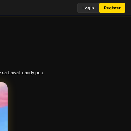
Login
Register
e sa bawat candy pop.