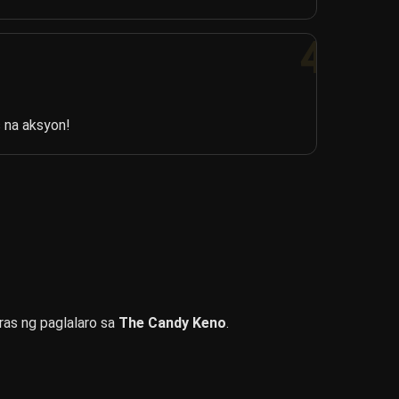
4
s na aksyon!
ras ng paglalaro sa
The Candy Keno
.