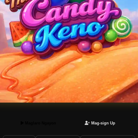
Maglaro Ngayon
Mag-sign Up