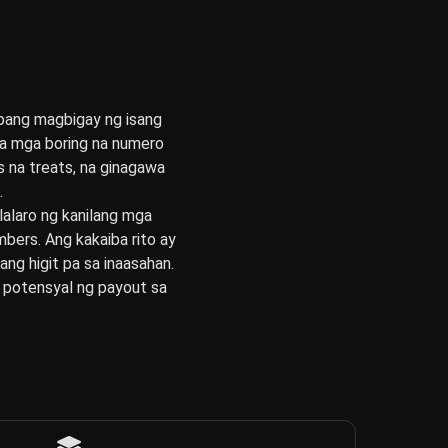
upang magbigay ng isang
 na mga boring na numero
s na treats, na ginagawa
.
lalaro ng kanilang mga
bers. Ang kakaiba rito ay
ng higit pa sa inaasahan.
 potensyal ng payout sa