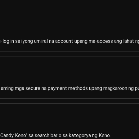
log in sa iyong umiiral na account upang ma-access ang lahat n
g aming mga secure na payment methods upang magkaroon ng pu
 Candy Keno" sa search bar o sa kategorya ng Keno.