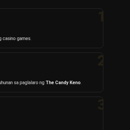
1
g casino games.
2
hunan sa paglalaro ng
The Candy Keno
.
3