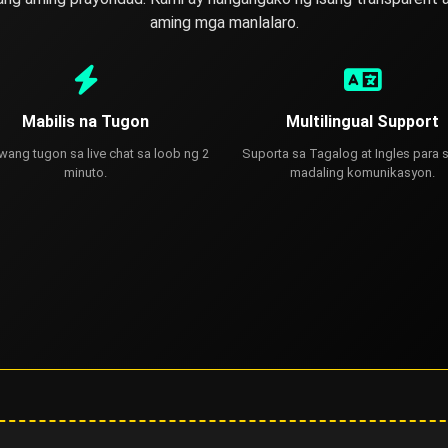
aming mga manlalaro.
Mabilis na Tugon
Multilingual Support
wang tugon sa live chat sa loob ng 2
Suporta sa Tagalog at Ingles para 
minuto.
madaling komunikasyon.