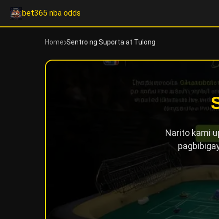
bet365 nba odds
Home
Sentro ng Suporta at Tulong
Narito kami 
pagbibiga