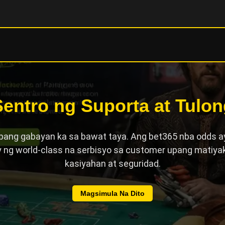
Sentro ng Suporta at Tulon
upang gabayan ka sa bawat taya. Ang bet365 nba odds a
y ng world-class na serbisyo sa customer upang matiyak
kasiyahan at seguridad.
Magsimula Na Dito