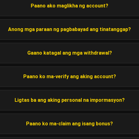
Paano ako maglikha ng account?
Anong mga paraan ng pagbabayad ang tinatanggap?
Gaano katagal ang mga withdrawal?
Paano ko ma-verify ang aking account?
Ligtas ba ang aking personal na impormasyon?
Paano ko ma-claim ang isang bonus?