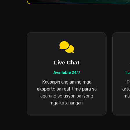
Live Chat
Available 24/7
Tu
Kausapin ang aming mga
P
eksperto sa real-time para sa
kat
agarang solusyon sa iyong
ma
mga katanungan.