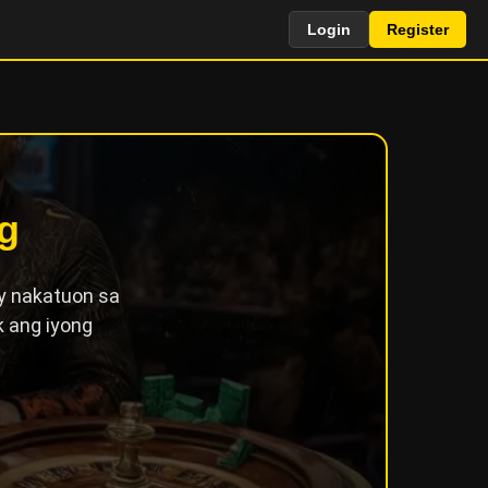
Login
Register
g
y nakatuon sa
 ang iyong