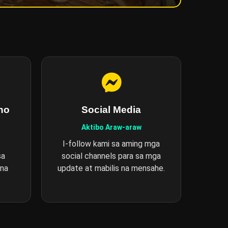
no
Social Media
Aktibo Araw-araw
I-follow kami sa aming mga
sa
social channels para sa mga
 na
update at mabilis na mensahe.