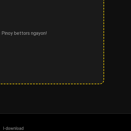
g Pinoy bettors ngayon!
I-download