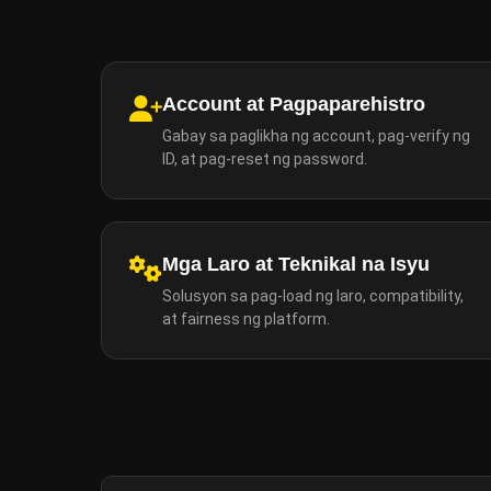
Account at Pagpaparehistro
Gabay sa paglikha ng account, pag-verify ng
ID, at pag-reset ng password.
Mga Laro at Teknikal na Isyu
Solusyon sa pag-load ng laro, compatibility,
at fairness ng platform.