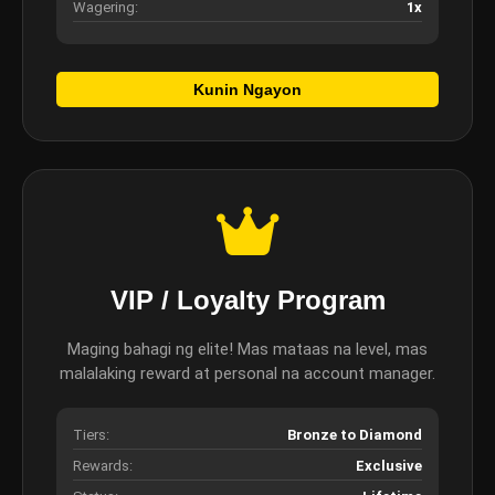
Wagering:
1x
Kunin Ngayon
VIP / Loyalty Program
Maging bahagi ng elite! Mas mataas na level, mas
malalaking reward at personal na account manager.
Tiers:
Bronze to Diamond
Rewards:
Exclusive