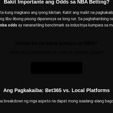
Bakit Importante ang Odds sa NBA Betting?
a kung magkano ang iyong kikitain. Kahit ang maliit na pagkakai
 libu-libong pisong diperensya sa long run. Sa paghahambing na 
 nba odds
ay nananatiling benchmark sa industriya kumpara sa mg
Handa ka na bang tumaya sa NBA?
Kunin ang pinakamataas na odds sa merkado ngayon!
SUMALI NA NGAYON
Ang Pagkakaiba: Bet365 vs. Local Platforms
 na breakdown ng mga aspeto na dapat mong isaalang-alang bag