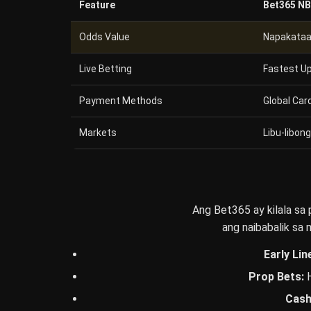
Feature
Bet365 N
Odds Value
Napakataas
Live Betting
Fastest U
Payment Methods
Global Car
Markets
Libu-libon
Ang Bet365 ay kilala sa
ang naibabalik sa 
Early Lin
Prop Bets:
H
Cash