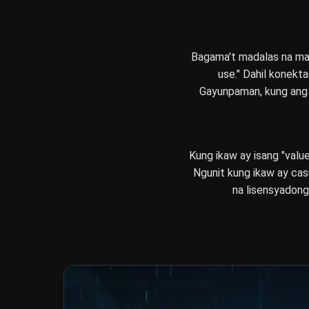
Bagama't madalas na m
use." Dahil konekt
Gayunpaman, kung ang l
Kung ikaw ay isang "valu
Ngunit kung ikaw ay cas
na lisensyadong