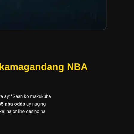
inakamagandang NBA
ya ay: "Saan ko makukuha
65 nba odds
ay naging
al na online casino na